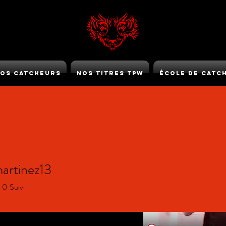
os Catcheurs
Nos Titres TPW
École de Catc
TPW GOLD
martinez13
tinez13
0
Suivi