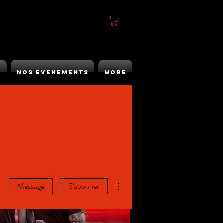
h
Nos Evenements
More
Plus d'actions
Message
S'abonner