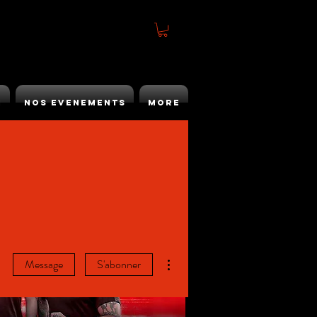
h
Nos Evenements
More
Plus d'actions
Message
S'abonner