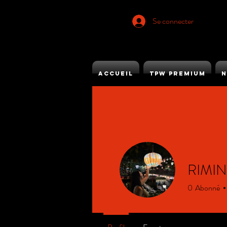
Se connecter
ACCUEIL
TPW PREMIUM
N
RIMINI
0
Abonné