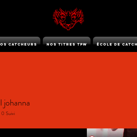
os Catcheurs
Nos Titres TPW
École de Catc
TPW GOLD
 johanna
0
Suivi