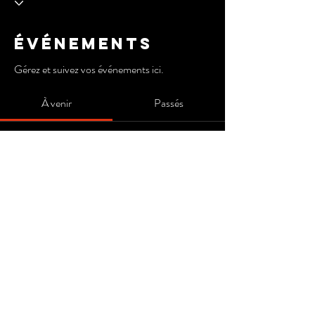
Événements
Gérez et suivez vos événements ici.
À venir
Passés
Pas de billet ni de réponse pour le
moment
Parcourir les événements