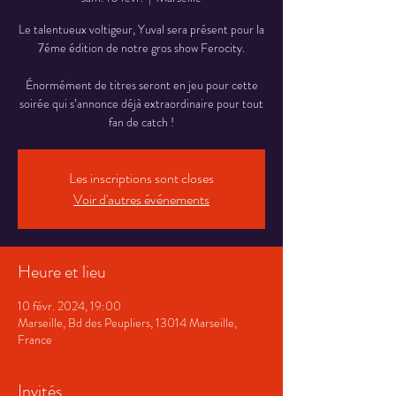
Le talentueux voltigeur, Yuval sera présent pour la
7éme édition de notre gros show Ferocity.
Énormément de titres seront en jeu pour cette
soirée qui s’annonce déjà extraordinaire pour tout
fan de catch !
Les inscriptions sont closes
Voir d'autres événements
Heure et lieu
10 févr. 2024, 19:00
Marseille, Bd des Peupliers, 13014 Marseille,
France
Invités