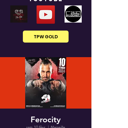
TPW GOLD
Ferocity
sam. 10 févr.
  |  
Marseille