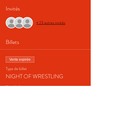
Invités
+ 23 autres invités
Billets
Vente expirée
Type de billet
NIGHT OF WRESTLING
Plus d'info
Prix
De 0,00 € à 20,00 €
Enfants jusqu'a 10 ans