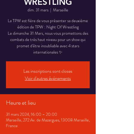
WRESTLING
dim. 31 mars
  |  
Marseille
La TPW est fière de vous présenter sa deuxième
édition de TPW : Night Of Wrestling
Le dimanche 31 Mars, nous vous promettons des
combats de très haut niveau pour un show qui
promet d'être inoubliable avec 4 stars
internationales ✨
Les inscriptions sont closes
Voir d'autres événements
Heure et lieu
31 mars 2024, 16:00 – 20:00
Marseille, 272 Av. de Mazargues, 13008 Marseille,
France