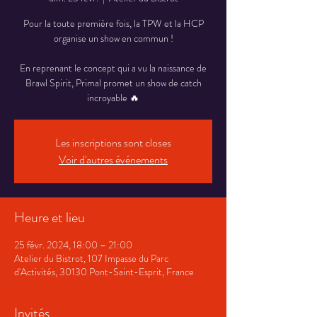
Pour la toute première fois, la TPW et la HCP
organise un show en commun !
En reprenant le concept qui a vu la naissance de
Brawl Spirit, Primal promet un show de catch
incroyable 🔥
Les inscriptions sont closes
Voir d'autres événements
Heure et lieu
25 févr. 2024, 18:00 – 21:00
Atelier du Bistrot, 107 Impasse du Parc
d'Activités, 30130 Pont-Saint-Esprit, France
Invités