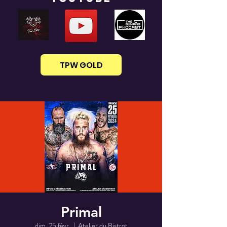
TPW GOLD
Primal
dim. 25 févr.
  |  
Atelier du Bistrot