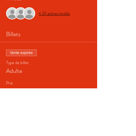
+ 37 autres invités
Billets
Vente expirée
Type de billet
Adulte
Prix
Adulte
10,00 €
+ 0,25 € de frais de billetterie