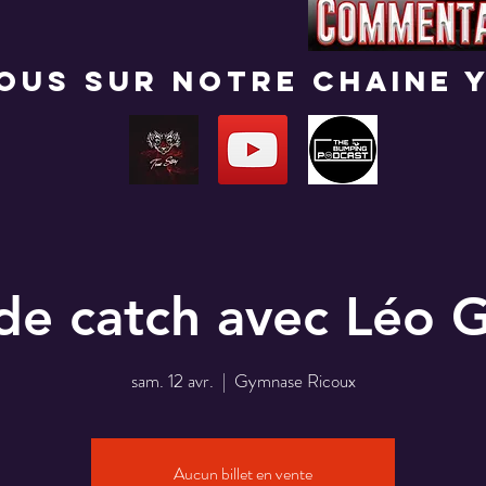
nous sur notre chaine 
 de catch avec Léo
sam. 12 avr.
  |  
Gymnase Ricoux
Aucun billet en vente