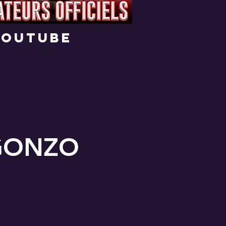
youtube
 GONZO