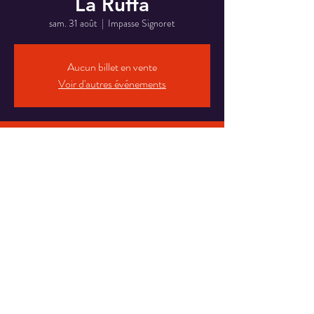
La Ruffa
sam. 31 août
  |  
Impasse Signoret
Aucun billet en vente
Voir d'autres événements
Heure et lieu
31 août 2024, 09:30 – 01 sept. 2024, 17:00
Impasse Signoret, Imp. Signoret, 13013 Marseille,
France
Partager cet événement