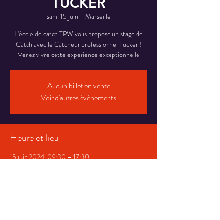
TUCKER
sam. 15 juin
  |  
Marseille
L'école de catch TPW vous propose un stage de
Catch avec le Catcheur professionnel Tucker !
Venez vivre cette experience exceptionnelle
Aucun billet en vente
Voir d'autres événements
Heure et lieu
15 juin 2024, 09:30 – 17:30
Marseille, Bd des Peupliers, 13014 Marseille,
France
Invités