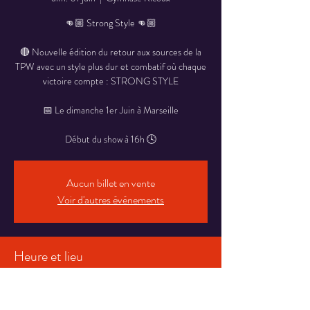
👊🏼 Strong Style 👊🏼
🔴 Nouvelle édition du retour aux sources de la
TPW avec un style plus dur et combatif où chaque
victoire compte : STRONG STYLE
📅 Le dimanche 1er Juin à Marseille
Début du show à 16h 🕓
Aucun billet en vente
Voir d'autres événements
Heure et lieu
01 juin 2025, 16:00
Gymnase Ricoux, Bd des Peupliers, 13014
Marseille, France