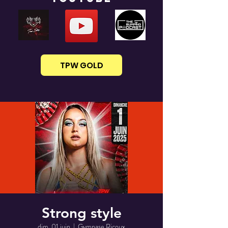
TPW GOLD
Strong style
dim. 01 juin
  |  
Gymnase Ricoux