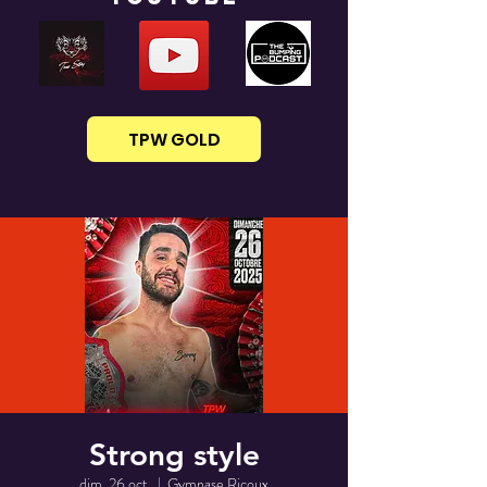
TPW GOLD
Strong style
dim. 26 oct.
  |  
Gymnase Ricoux