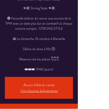
👊🏼 Strong Style 👊🏼
🔴 Nouvelle édition du retour aux sources de la
TPW avec un style plus dur et combatif où chaque
victoire compte : STRONG STYLE
📅 Le dimanche 26 octobre à Marseille
Début du show à 16h 🕓
Réserve vite tes places 👇👇👇
🎟️🎟️🎟️ TPWCatch.fr
Aucun billet en vente
Voir d'autres événements