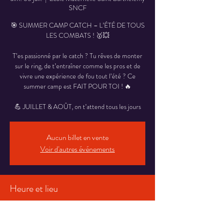
SNCF
🎯 SUMMER CAMP CATCH – L’ÉTÉ DE TOUS
LES COMBATS ! 🥇💥
T’es passionné par le catch ? Tu rêves de monter
sur le ring, de t’entraîner comme les pros et de
vivre une expérience de fou tout l’été ? Ce
summer camp est FAIT POUR TOI ! 🔥
💪 JUILLET & AOÛT, on t’attend tous les jours
Aucun billet en vente
Voir d'autres événements
Heure et lieu
05 juil. 2026, 09:00 – 30 juil. 2026, 20:00
École Maternelle Saint Barthélémy SNCF,