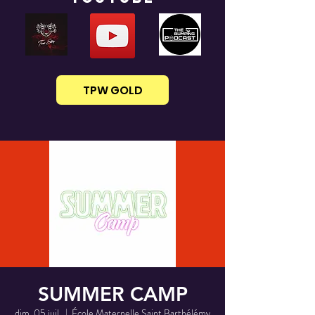
TPW GOLD
SUMMER CAMP
dim. 05 juil.
  |  
École Maternelle Saint Barthélémy