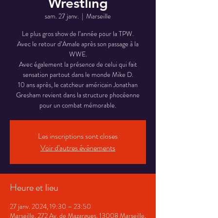
Wrestling
sam. 27 janv.
  |  
Marseille
Le plus gros show de l’année pour la TPW.
Avec le retour d’Amale après son passage à la
WWE.
Avec également la présence de celui qui fait
sensation partout dans le monde Mike D.
10 ans après, le catcheur américain Jonathan
Gresham revient dans la structure phocéenne
pour un combat mémorable.
Les inscriptions sont closes
Voir d'autres événements
Heure et lieu
27 janv. 2024, 19:30 – 23:50
Marseille, 272 Av. de Mazargues, 13008 Marseille,