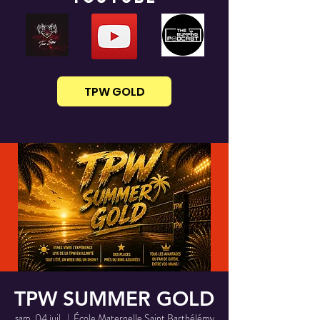
TPW GOLD
TPW SUMMER GOLD
sam. 04 juil.
  |  
École Maternelle Saint Barthélémy