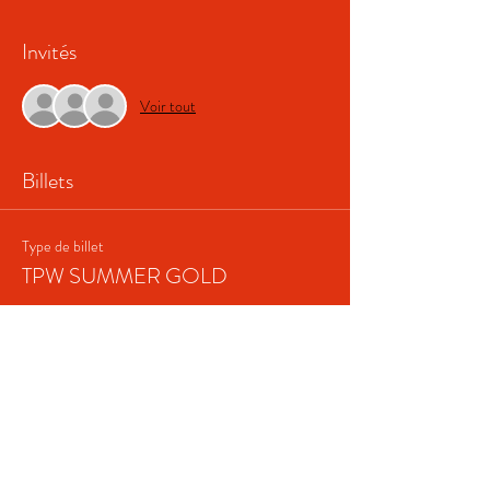
Invités
Voir tout
Billets
Type de billet
TPW SUMMER GOLD
Plus d'info
Prix
39,00 €
+ 0,98 € de frais de billetterie
Quantité