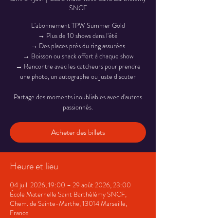
SNCF
L'abonnement TPW Summer Gold
→ Plus de 10 shows dans l'été
→ Des places près du ring assurées
→ Boisson ou snack offert à chaque show
→ Rencontre avec les catcheurs pour prendre
une photo, un autographe ou juste discuter
Partage des moments inoubliables avec d'autres
passionnés.
Acheter des billets
Heure et lieu
04 juil. 2026, 19:00 – 29 août 2026, 23:00
École Maternelle Saint Barthélémy SNCF,
Chem. de Sainte-Marthe, 13014 Marseille,
France