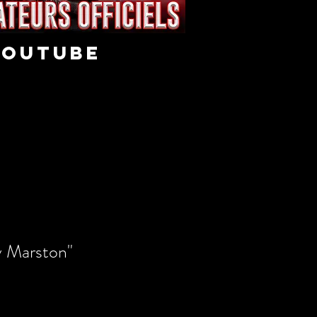
youtube
y Marston"