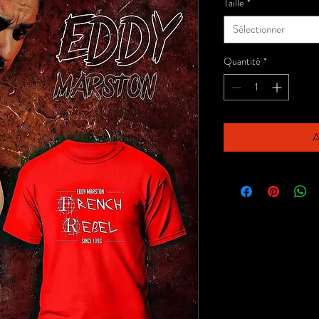
Taille
*
Sélectionner
Quantité
*
A