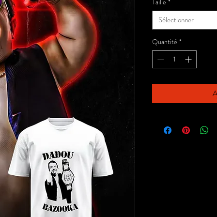
Taille
*
Sélectionner
Quantité
*
A