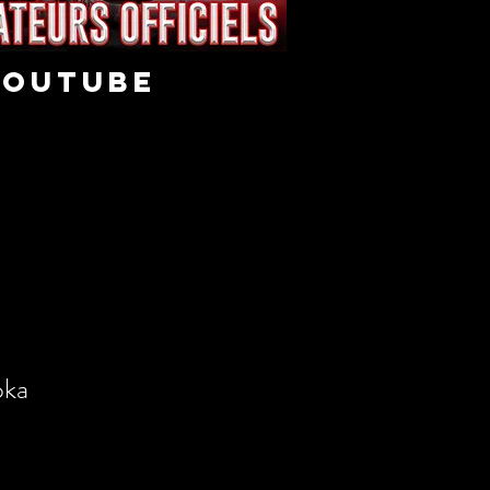
youtube
oka