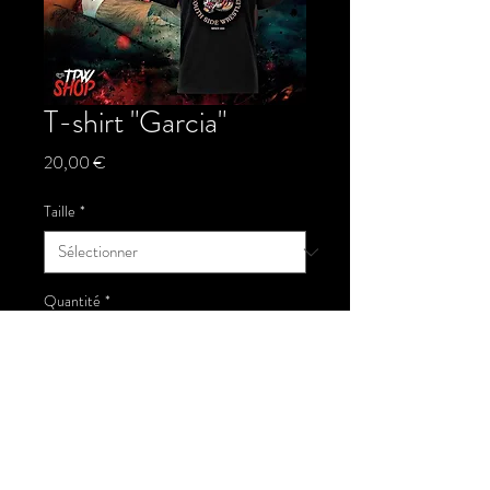
T-shirt "Garcia"
Prix
20,00 €
Taille
*
Quantité
*
Ajouter au panier
Tshirt de la marque TPW Tigers Pro