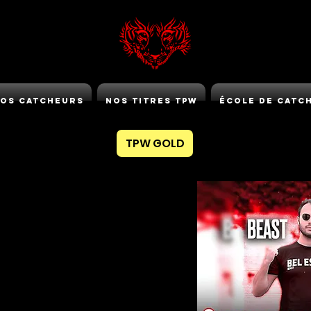
os Catcheurs
Nos Titres TPW
École de Catc
TPW GOLD