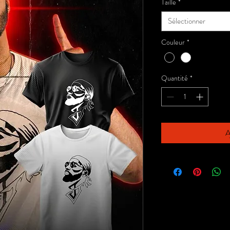
Taille
*
Sélectionner
Couleur
*
Quantité
*
A