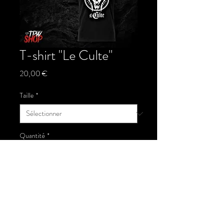
T-shirt "Le Culte"
Prix
20,00 €
Taille
*
Quantité
*
Ajouter au panier
Tshirt de la marque TPW Tigers Pro