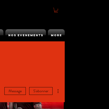
h
Nos Evenements
More
Plus d'actions
Message
S'abonner