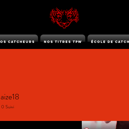
os Catcheurs
Nos Titres TPW
École de Catc
TPW GOLD
haize18
ize18
0
Suivi