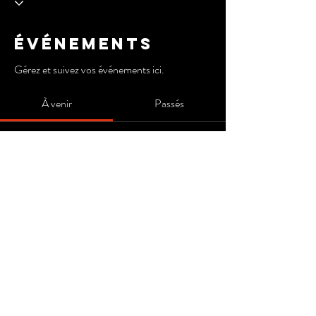
Événements
Gérez et suivez vos événements ici.
À venir
Passés
Pas de billet ni de réponse pour le
moment
Parcourir les événements