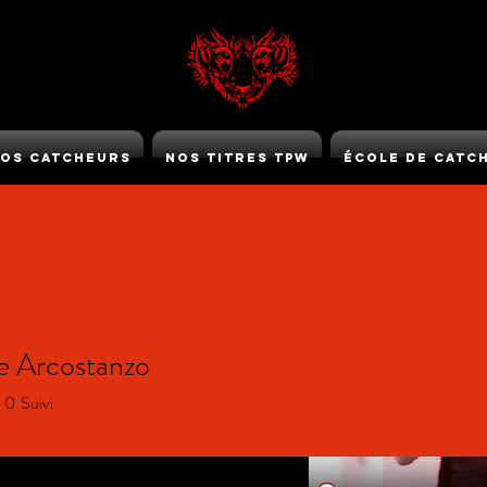
os Catcheurs
Nos Titres TPW
École de Catc
TPW GOLD
 Arcostanzo
0
Suivi