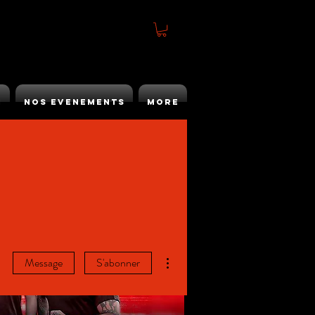
h
Nos Evenements
More
Plus d'actions
Message
S'abonner