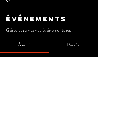
Événements
Gérez et suivez vos événements ici.
À venir
Passés
Pas de billet ni de réponse pour le
moment
Parcourir les événements