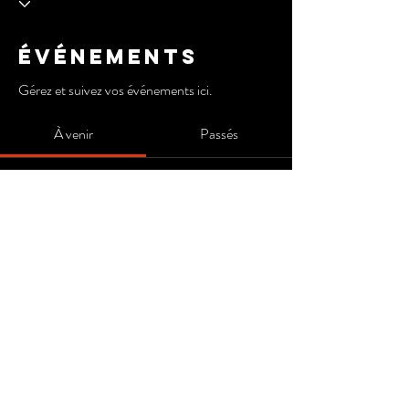
Événements
Gérez et suivez vos événements ici.
À venir
Passés
Pas de billet ni de réponse pour le
moment
Parcourir les événements