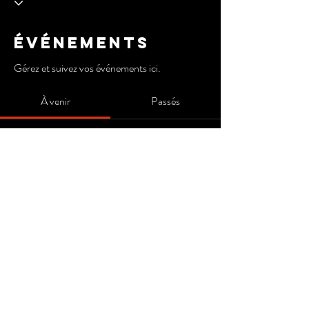
Événements
Gérez et suivez vos événements ici.
À venir
Passés
Pas de billet ni de réponse pour le
moment
Parcourir les événements