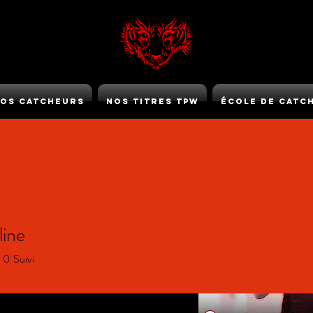
os Catcheurs
Nos Titres TPW
École de Catc
TPW GOLD
line
0
Suivi