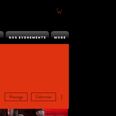
h
Nos Evenements
More
Plus d'actions
Message
S'abonner