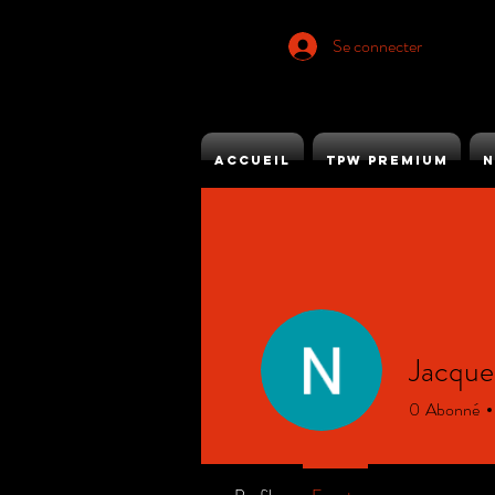
Se connecter
ACCUEIL
TPW PREMIUM
N
Jacque
0
Abonné