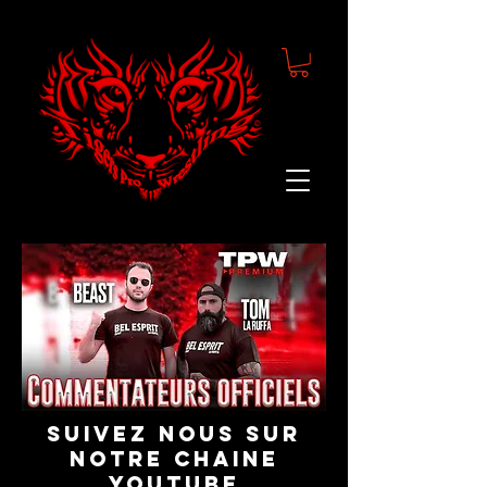
suivez nous sur
notre chaine
youtube