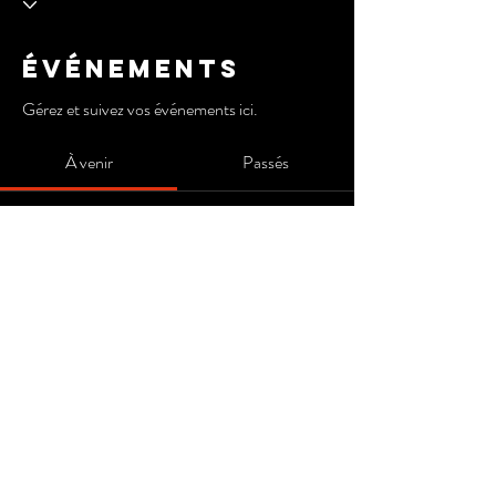
Événements
Gérez et suivez vos événements ici.
À venir
Passés
Pas de billet ni de réponse pour le
moment
Parcourir les événements