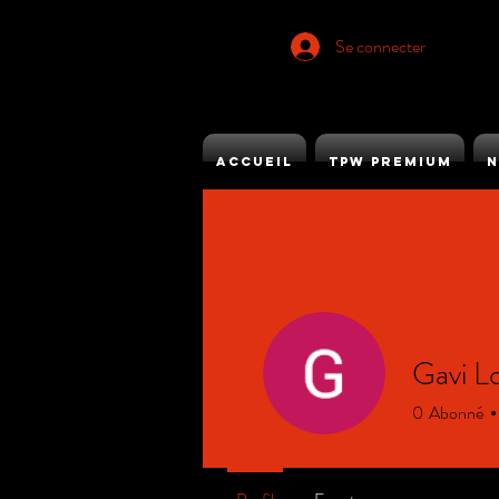
Se connecter
ACCUEIL
TPW PREMIUM
N
Gavi L
0
Abonné