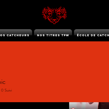
os Catcheurs
Nos Titres TPW
École de Catc
TPW GOLD
oic
0
Suivi