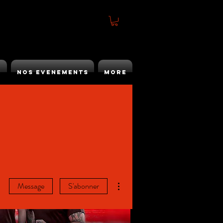
h
Nos Evenements
More
Plus d'actions
Message
S'abonner