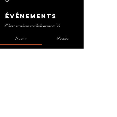
Événements
Gérez et suivez vos événements ici.
À venir
Passés
Pas de billet ni de réponse pour le
moment
Parcourir les événements