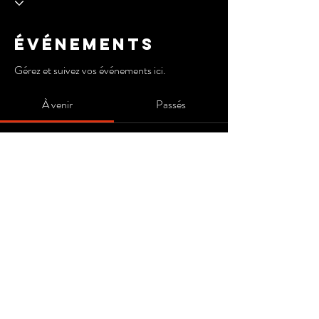
Événements
Gérez et suivez vos événements ici.
À venir
Passés
Pas de billet ni de réponse pour le
moment
Parcourir les événements