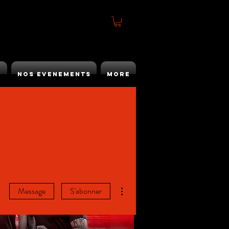
h
Nos Evenements
More
Plus d'actions
Message
S'abonner