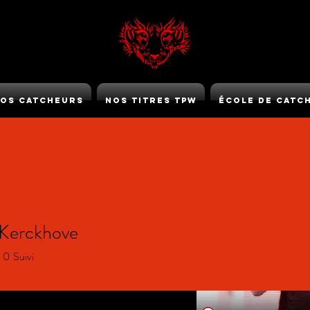
os Catcheurs
Nos Titres TPW
École de Catc
TPW GOLD
Kerckhove
0
Suivi