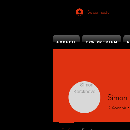
Se connecter
ACCUEIL
TPW PREMIUM
N
Simon 
0
Abonné