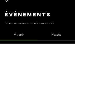
Événements
Gérez et suivez vos événements ici.
À venir
Passés
Pas de billet ni de réponse pour le
moment
Parcourir les événements