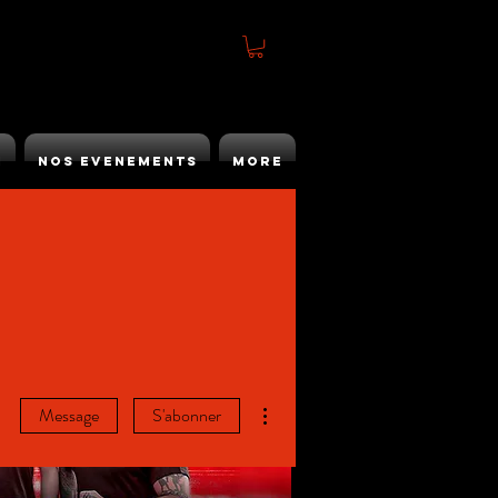
h
Nos Evenements
More
Plus d'actions
Message
S'abonner