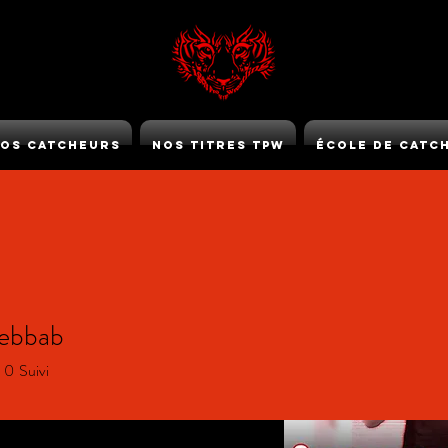
os Catcheurs
Nos Titres TPW
École de Catc
TPW GOLD
debbab
0
Suivi