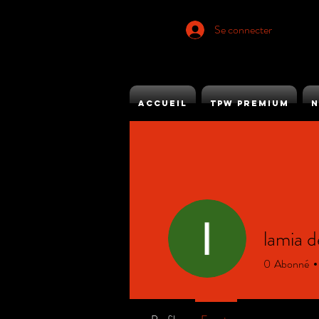
Se connecter
ACCUEIL
TPW PREMIUM
N
lamia 
0
Abonné