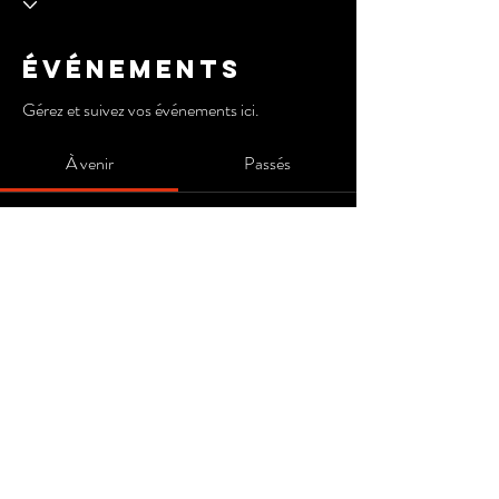
Événements
Gérez et suivez vos événements ici.
À venir
Passés
Pas de billet ni de réponse pour le
moment
Parcourir les événements