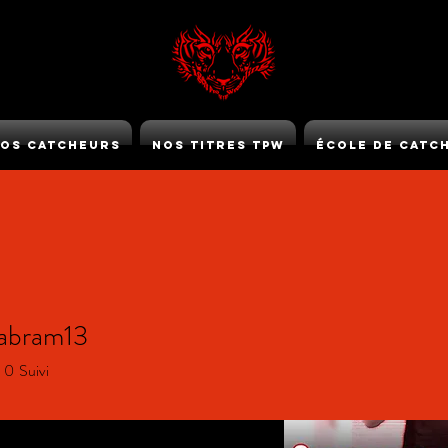
os Catcheurs
Nos Titres TPW
École de Catc
TPW GOLD
.abram13
bram13
0
Suivi