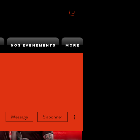
h
Nos Evenements
More
Plus d'actions
Message
S'abonner